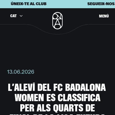
ÚNEIX-TE AL CLUB
SEGUEIX-NOS 
CAT
MENÚ
13.06.2026
L
’
A
L
E
V
Í
D
E
L
F
C
B
A
D
A
L
O
N
A
W
O
M
E
N
E
S
C
L
A
S
S
I
F
I
C
A
P
E
R
A
L
S
Q
U
A
R
T
S
D
E