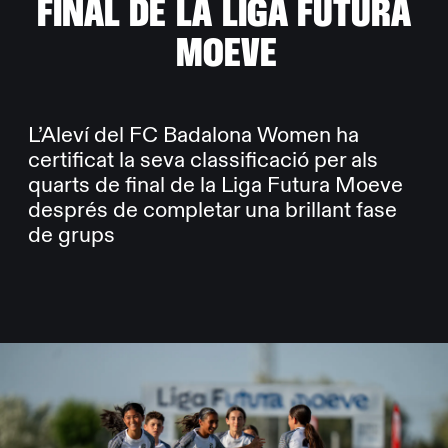
F
I
N
A
L
D
E
L
A
L
I
G
A
F
U
T
U
R
A
M
O
E
V
E
L’Aleví del FC Badalona Women ha
certificat la seva classificació per als
quarts de final de la Liga Futura Moeve
després de completar una brillant fase
de grups