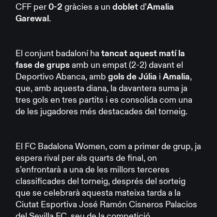
CFF per
0-2
gràcies a un
doblet
d’
Amalia
Garewal
.
El conjunt badaloní ha
tancat aquest matí la
fase de grups
amb un empat (2-2) davant el
Deportivo Abanca, amb
gols de Júlia
i
Amalia
,
que, amb aquesta diana, la davantera suma ja
tres gols en tres partits i es consolida com una
de les jugadores més destacades del torneig.
El FC Badalona Women, com a primer de grup, ja
espera rival per als quarts de final, on
s’enfrontarà a una de les millors terceres
classificades del torneig, després del sorteig
que se celebrarà aquesta mateixa tarda a la
Ciutat Esportiva José Ramón Cisneros Palacios
del Sevilla FC, seu de la competició.