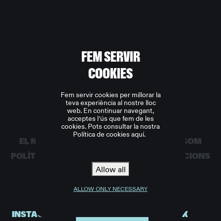
ONA
FEM SERVIR
COOKIES
Fem servir cookies per millorar la
teva experiència al nostre lloc
web. En continuar navegant,
acceptes l’ús que fem de les
cookies. Pots consultar la nostra
INICI
NOTÍCIES
ENTRADES
BOTIGA
Política de cookies aquí.
EL NOSTRE EQUIP
PATROCINADORS
QUI SOM
POLÍTICA DE PRIVACITAT
TERMES I CONDICIONS
Allow all
POLÍTICA DE COOKIES
ALLOW ONLY NECESSARY
INSTAGRAM
TIKTOK
X