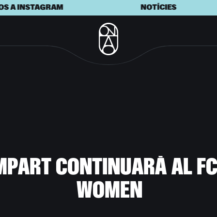
RAM
NOTÍCIES
ÚNE
M
P
A
R
T
C
O
N
T
I
N
U
A
R
À
A
L
F
W
O
M
E
N