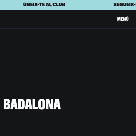
IX-TE AL CLUB
SEGUEIX-NOS A INST
MENÚ
C
B
A
D
A
L
O
N
A