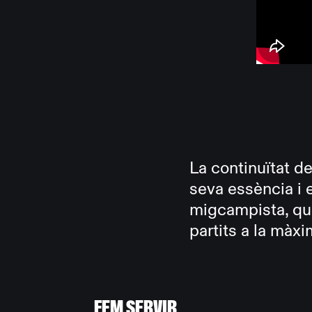
La continuïtat de
seva essència i en
migcampista, que
partits a la màxi
FEM SERVIR