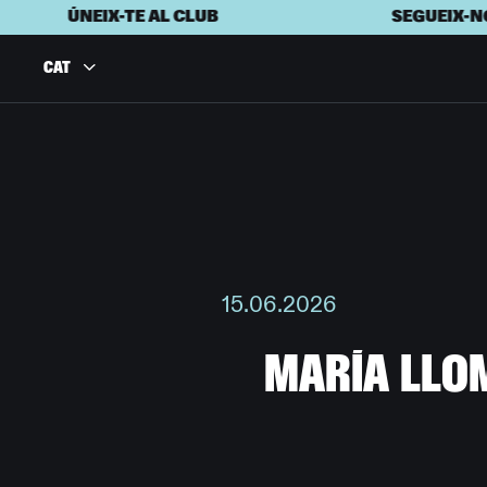
X-TE AL CLUB
SEGUEIX-NOS A INSTAG
CAT
15.06.2026
M
A
R
Í
A
L
L
O