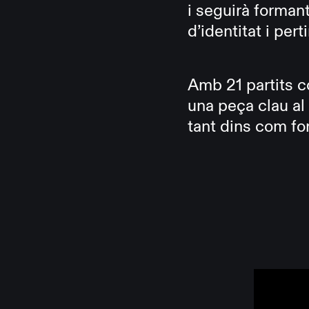
i seguirà forman
d’identitat i pert
Amb 21 partits co
una peça clau al 
tant dins com for