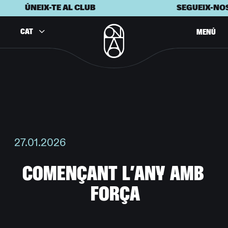
ÚNEIX-TE AL CLUB
SEGUEIX-NOS 
CAT
MENÚ
27.01.2026
C
O
M
E
N
Ç
A
N
T
L
’
A
N
Y
A
M
B
F
O
R
Ç
A