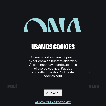
ONA
USAMOS COOKIES
Usamos cookies para mejorar tu
experiencia en nuestro sitio web.
Al continuar navegando, aceptas
INICIO
NOTICIAS
ENTRADAS
TIENDA
el uso de cookies. Puedes
consultar nuestra Política de
NUESTRO EQUIPO
PATROCINADORES
cookies aquí.
SOBRE NOSOTROS
POLÍTICA DE PRIVACIDAD
TÉRMINOS LEGALES
Allow all
COOKIES
ALLOW ONLY NECESSARY