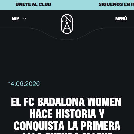
ÚNETE AL CLUB
SÍGUENOS EN I
ESP
MENÚ
14.06.2026
E
L
F
C
B
A
D
A
L
O
N
A
W
O
M
E
N
H
A
C
E
H
I
S
T
O
R
I
A
Y
C
O
N
Q
U
I
S
T
A
L
A
P
R
I
M
E
R
A