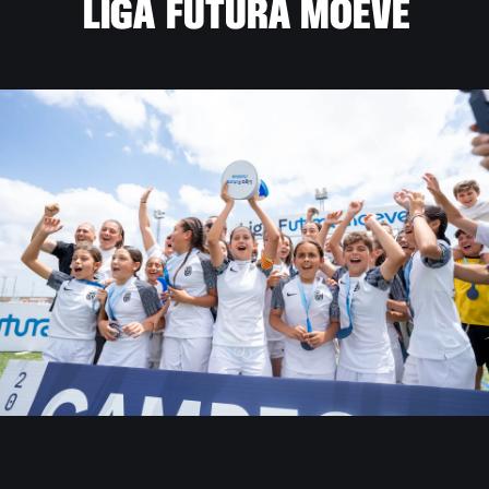
L
I
G
A
F
U
T
U
R
A
M
O
E
V
E