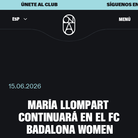
ÚNETE AL CLUB
SÍGUENOS EN 
ESP
MENÚ
15.06.2026
M
A
R
Í
A
L
L
O
M
P
A
R
T
C
O
N
T
I
N
U
A
R
Á
E
N
E
L
F
C
B
A
D
A
L
O
N
A
W
O
M
E
N